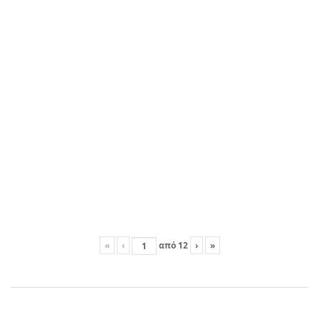
«
‹
από
12
›
»
Share this post