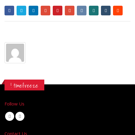
Author
WebDev
! timefreeze
Follow Us
Contact Us