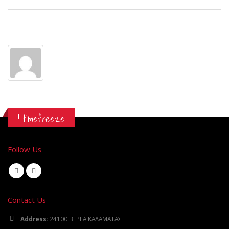
Author
WebDev
! timefreeze
Follow Us
Contact Us
Address:
24100 ΒΕΡΓΑ ΚΑΛΑΜΑΤΑΣ