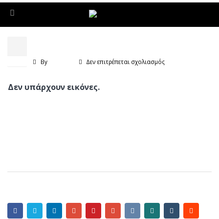
ΔΗΜΑΡΧΟΣ ΚΑΛΑΜΑΤΑΣ
12
Μάι
στο
By
WebDev
Δεν επιτρέπεται σχολιασμός
ΔΗΜΑΡΧΟΣ
ΚΑΛΑΜΑΤΑΣ
Δεν υπάρχουν εικόνες.
Share this post