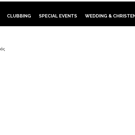
CLUBBING
SPECIAL EVENTS
WEDDING & CHRISTE
στο
μός
GYMNASTICS