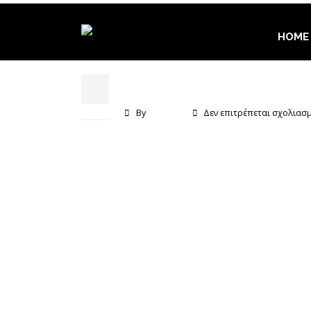
HOME
GYMNASTICS
12
Μάι
By
WebDev
Δεν επιτρέπεται σχολιασ